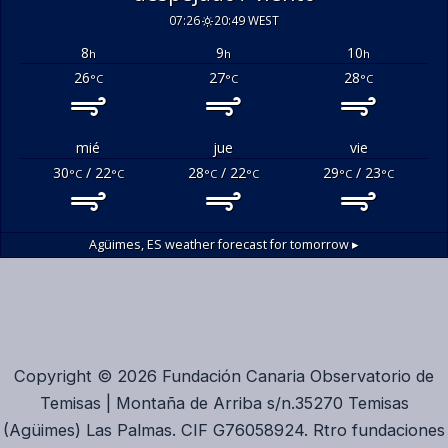
07:26
20:49 WEST
8
9
10
h
h
h
26
27
28
°C
°C
°C
mié
jue
vie
30
/ 22
28
/ 22
29
/ 23
°C
°C
°C
°C
°C
°C
Agüimes, ES
weather forecast for tomorrow ▸
Copyright © 2026 Fundación Canaria Observatorio de
Temisas | Montaña de Arriba s/n.35270 Temisas
(Agüimes) Las Palmas. CIF G76058924. Rtro fundaciones